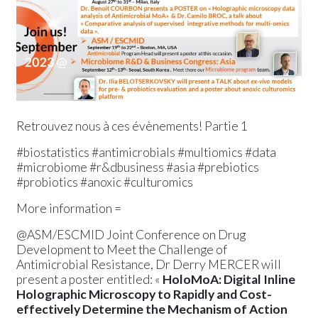
Communiqué de presse
Evénements
Retrouvez nous à ces évènements! Partie 1
#biostatistics #antimicrobials #multiomics #data
#microbiome #r&dbusiness #asia #prebiotics
#probiotics #anoxic #culturomics
More information =
@ASM/ESCMID Joint Conference on Drug
Development to Meet the Challenge of
Antimicrobial Resistance, Dr Derry MERCER will
present a poster entitled: «
HoloMoA: Digital Inline
Holographic Microscopy to Rapidly and Cost-
effectively Determine the Mechanism of Action