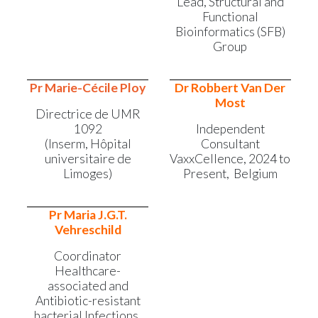
Lead, Structural and
Functional
Bioinformatics (SFB)
Group
Pr Marie-Cécile Ploy
Dr Robbert Van Der
Most
Directrice de UMR
1092
Independent
(Inserm, Hôpital
Consultant
universitaire de
VaxxCellence, 2024 to
Limoges)
Present, Belgium
Pr Maria J.G.T.
Vehreschild
Coordinator
Healthcare-
associated and
Antibiotic-resistant
bacterial Infections,