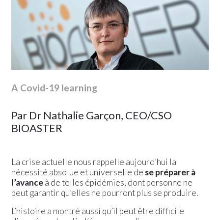
News
A Covid-19 learning
Communiqué de presse
Evénements
Par Dr Nathalie Garçon, CEO/CSO
BIOASTER
La crise actuelle nous rappelle aujourd’hui la
nécessité absolue et universelle de
se préparer à
l’avance
à de telles épidémies, dont personne ne
peut garantir qu’elles ne pourront plus se produire.
L’histoire a montré aussi qu’il peut être difficile